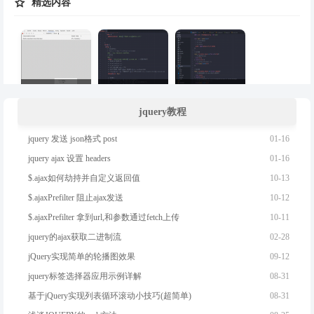

精选内容
JS中常见的内存泄露
VITE代理配置
vite环境变量配置
jquery教程
01-16
jquery 发送 json格式 post
01-16
jquery ajax 设置 headers
vite的css配置
vite+ts别名配置
利用 mix-blend-mode实现文字镂空
10-13
$.ajax如何劫持并自定义返回值
10-12
$.ajaxPrefilter 阻止ajax发送
10-11
$.ajaxPrefilter 拿到url,和参数通过fetch上传
02-28
jquery的ajax获取二进制流
json-server详解
前端Web Components之customElements速查表
react类组件的箭头函数
09-12
jQuery实现简单的轮播图效果
08-31
jquery标签选择器应用示例详解
08-31
基于jQuery实现列表循环滚动小技巧(超简单)

最新教程