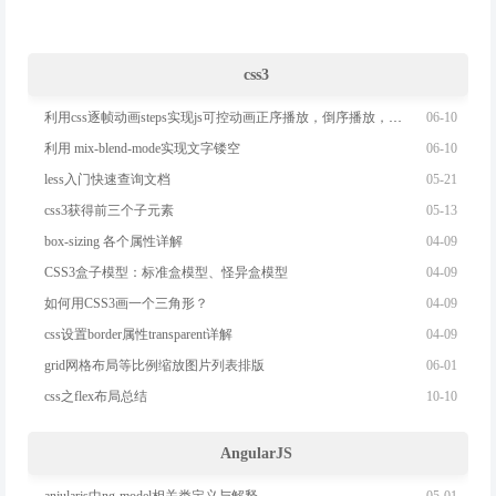
css3
06-10
利用css逐帧动画steps实现js可控动画正序播放，倒序播放，暂停
06-10
利用 mix-blend-mode实现文字镂空
05-21
less入门快速查询文档
05-13
css3获得前三个子元素
04-09
box-sizing 各个属性详解
04-09
CSS3盒子模型：标准盒模型、怪异盒模型
04-09
如何用CSS3画一个三角形？
04-09
css设置border属性transparent详解
06-01
grid网格布局等比例缩放图片列表排版
10-10
css之flex布局总结
AngularJS
05-01