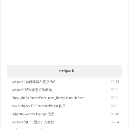
webpack
10-13
webpack4如何编写自定义插件
09-21
webpack 配置静态资源问题
09-21
Uncaught ReferenceError: react_library is not defined
09-21
new webpack.DllReferencePlugin 作用
09-16
详解html-webpack-plugin使用
02-24
webpack的CSS图片引入教程