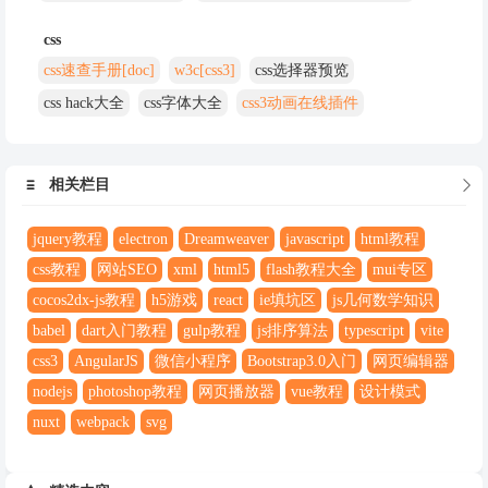
css
css速查手册[doc]
w3c[css3]
css选择器预览
css hack大全
css字体大全
css3动画在线插件

相关栏目

jquery教程
electron
Dreamweaver
javascript
html教程
css教程
网站SEO
xml
html5
flash教程大全
mui专区
cocos2dx-js教程
h5游戏
react
ie填坑区
js几何数学知识
babel
dart入门教程
gulp教程
js排序算法
typescript
vite
css3
AngularJS
微信小程序
Bootstrap3.0入门
网页编辑器
nodejs
photoshop教程
网页播放器
vue教程
设计模式
nuxt
webpack
svg