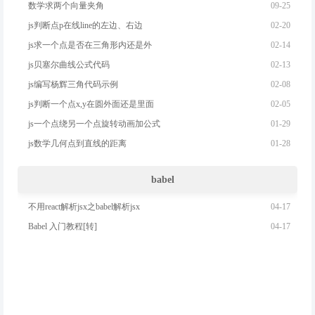
09-25
数学求两个向量夹角
02-20
js判断点p在线line的左边、右边
02-14
js求一个点是否在三角形内还是外
02-13
js贝塞尔曲线公式代码
02-08
js编写杨辉三角代码示例
02-05
js判断一个点x,y在圆外面还是里面
01-29
js一个点绕另一个点旋转动画加公式
01-28
js数学几何点到直线的距离
babel
04-17
不用react解析jsx之babel解析jsx
04-17
Babel 入门教程[转]