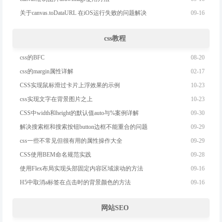
09-16
关于canvas.toDataURL 在iOS运行失败的问题解决
css教程
08-20
css的BFC
02-17
css的margin属性详解
10-23
CSS实现鼠标滑过卡片上浮效果的示例
10-23
css实现文字在背景图片之上
09-30
CSS中width和height的默认值auto与%案例详解
09-29
解决搜索框和搜索按钮button边框不能重合的问题
09-29
css一些不常见但很有用的属性操作大全
09-28
CSS使用BEM命名规范实践
09-16
使用Flex布局实现头部固定内容区域滚动的方法
09-16
H5中取消a标签在点击时的背景颜色的方法
网站SEO