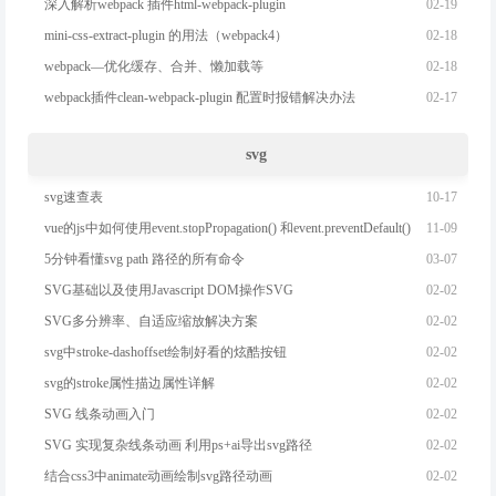
02-19
深入解析webpack 插件html-webpack-plugin
02-18
mini-css-extract-plugin 的用法（webpack4）
02-18
webpack—优化缓存、合并、懒加载等
02-17
webpack插件clean-webpack-plugin 配置时报错解决办法
svg
10-17
svg速查表
11-09
vue的js中如何使用event.stopPropagation() 和event.preventDefault()
03-07
5分钟看懂svg path 路径的所有命令
02-02
SVG基础以及使用Javascript DOM操作SVG
02-02
SVG多分辨率、自适应缩放解决方案
02-02
svg中stroke-dashoffset绘制好看的炫酷按钮
02-02
svg的stroke属性描边属性详解
02-02
SVG 线条动画入门
02-02
SVG 实现复杂线条动画 利用ps+ai导出svg路径
02-02
结合css3中animate动画绘制svg路径动画