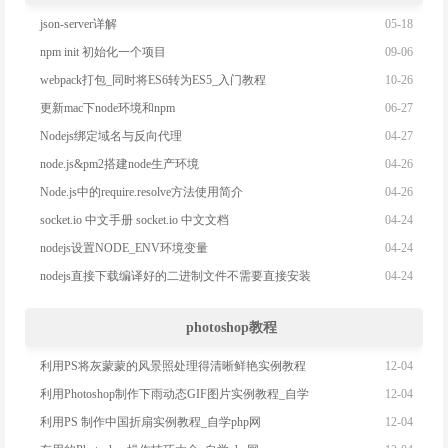
05-18
json-server详解
09-06
npm init 初始化一个项目
10-26
webpack打包_同时将ES6转为ES5_入门教程
06-27
更新mac下node环境和npm
04-27
Nodejs绑定域名与反向代理
04-26
node.js&pm2搭建node生产环境
04-26
Node.js中的require.resolve方法使用简介
04-24
socket.io 中文手册 socket.io 中文文档
04-24
nodejs设置NODE_ENV环境变量
04-24
nodejs直接下载编译好的二进制文件不需要直接安装
photoshop教程
12-04
利用PS将灰蒙蒙的风景照处理得清晰鲜艳实例教程
12-04
利用Photoshop制作下雨动态GIF图片实例教程_自学
12-04
利用PS 制作中国折扇实例教程_自学php网