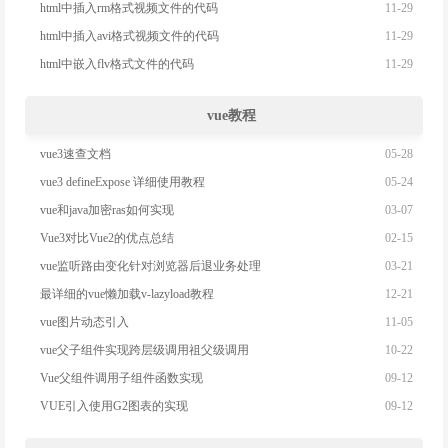
11-29
html中插入rm格式视频文件的代码
11-29
html中插入avi格式视频文件的代码
11-29
html中嵌入flv格式文件的代码
vue教程
05-28
vue3速查文档
05-24
vue3 defineExpose 详细使用教程
03-07
vue和java加密ras如何实现
02-15
Vue3对比Vue2的优点总结
03-21
vue监听路由变化针对浏览器后退业务处理
12-21
最详细的vue懒加载v-lazyload教程
11-05
vue图片动态引入
10-22
vue父子组件实现跨层级调用祖父级调用
09-12
Vue父组件调用子组件函数实现
09-12
VUE引入使用G2图表的实现