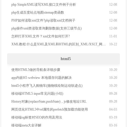
12-08
php SimpleXML读写XML接口文件例子分析
12-08
php生成百度站点地图sitemap类函数
12-08
PHP如何读取xml文件?php读取xml文档例子
12-08
php操作xml类读取查询删除数据(支持三级节点)
11-01
怎样打开XML文件？xml文件如何打开?
10-22
XML教程:什么是XML及XML和HTML的区别_XML/XSLT_网页制
html5
10-20
使用HTML5做的导航条详细步骤
10-20
app内嵌H5 webview 本地缓存问题的解决
10-20
html5小程序飞入购物车(抛物线绘制运动轨迹点)
09-28
移动端HTML5 input常见问题(小结)
09-28
History对象(replaceState,pushState)，js修改地址URL
04-03
网页优化HTML5中rel属性的prefetch预加载功能使用
03-19
移动端og标签对SEO的作用及用法
03-16
移动端meta大全详解