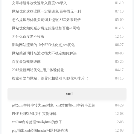
01-19
文章标题修改快速录入百度seo录入
07-10
网站优化这些误区一定要避免 百害而无一利
05-09
怎么提炼与优化关键词,让您的SEO效果翻倍
01-16
网站优化如何减少所走的路径如百度->网站
12-15
为什么百度老不收录
06-27
影响网站流量的10个SEO优化点,seo优化
08-03
网站关键词排名波动很大不稳定如何解决
05-25
百度最新规则详解
04-17
2015最新网站优化_用户体验优化
04-15
搜索引擎与网站：差异化相吸引 相似化相排斥（
xml
04-29
js把xml字符串转为xml对象_xml对象和xml字符串互转
12-08
PHP 处理XML文件实例详解
12-08
xmllint命令处理xml与html的例子
12-08
php输出xml必须header问题解决办法