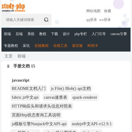
网站地图
收藏

qq登录
wx登录
前端
后端
系统
教程
下载
设计
php专栏
入门引导
canvas引擎
专题教程
采坑
在线教程
在线工具
留言板
时间卡
主页
>
前端
>

手册文档 15
javascript
README文档入门
js File() Blob() api文档
fabric.js中文api
canvas速查表
quark-renderer
HTTP响应头和请求头信息对照表
页面Http状态查询工具说明
js模板引擎Nunjuck中文API-api
nodejs中文API-v12.9.1