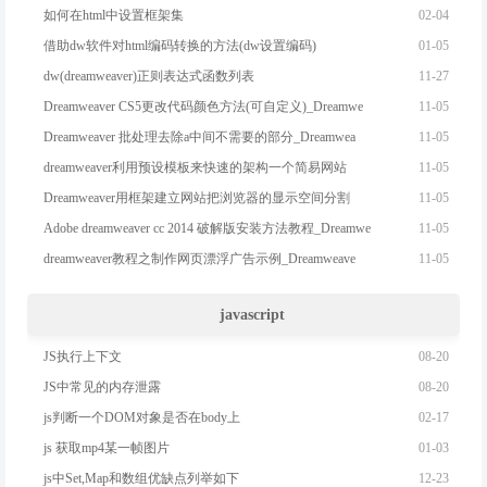
02-04
如何在html中设置框架集
01-05
借助dw软件对html编码转换的方法(dw设置编码)
11-27
dw(dreamweaver)正则表达式函数列表
11-05
Dreamweaver CS5更改代码颜色方法(可自定义)_Dreamwe
11-05
Dreamweaver 批处理去除a中间不需要的部分_Dreamwea
11-05
dreamweaver利用预设模板来快速的架构一个简易网站
11-05
Dreamweaver用框架建立网站把浏览器的显示空间分割
11-05
Adobe dreamweaver cc 2014 破解版安装方法教程_Dreamwe
11-05
dreamweaver教程之制作网页漂浮广告示例_Dreamweave
javascript
08-20
JS执行上下文
08-20
JS中常见的内存泄露
02-17
js判断一个DOM对象是否在body上
01-03
js 获取mp4某一帧图片
12-23
js中Set,Map和数组优缺点列举如下