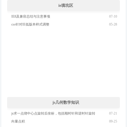
ie填坑区
07-10
IE8及兼容总结与注意事项
05-28
css针对IE低版本样式调整
js几何数学知识
07-21
js求一点绕中心点旋转后坐标，包括顺时针和逆时针旋转
09-25
向量点积