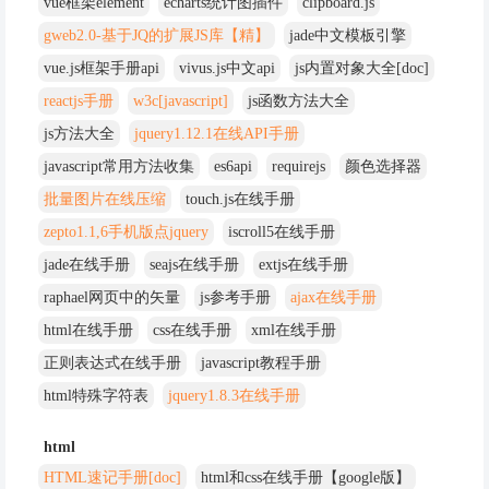
vue框架element
echarts统计图插件
clipboard.js
gweb2.0-基于JQ的扩展JS库【精】
jade中文模板引擎
vue.js框架手册api
vivus.js中文api
js内置对象大全[doc]
reactjs手册
w3c[javascript]
js函数方法大全
js方法大全
jquery1.12.1在线API手册
javascript常用方法收集
es6api
requirejs
颜色选择器
批量图片在线压缩
touch.js在线手册
zepto1.1,6手机版点jquery
iscroll5在线手册
jade在线手册
seajs在线手册
extjs在线手册
raphael网页中的矢量
js参考手册
ajax在线手册
html在线手册
css在线手册
xml在线手册
正则表达式在线手册
javascript教程手册
html特殊字符表
jquery1.8.3在线手册
html
HTML速记手册[doc]
html和css在线手册【google版】