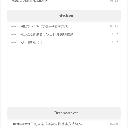
08-25
浅谈JQUERY的each方法
react使用组件懒加载lazy
JS执行上下文
JS中常见的内存泄露
electron
css的BFC
02-15
electron框架loadURL方法post请求方式
js判断一个DOM对象是否在body上
11-02
electron自定义后缀名，双击打开关联程序
vite打包把var变成let或const
11-02
electron入门教程（1）
js 获取mp4某一帧图片
js中Set,Map和数组优缺点列举如下
VITE代理配置
vite环境变量配置
vite的css配置
vite+ts别名配置
svg速查表
js求一点绕中心点旋转后坐标，包括顺时针和逆时针旋转
Dreamweaver
07-30
Dreamweaver正则表达式字符查找替换方法$1,$2