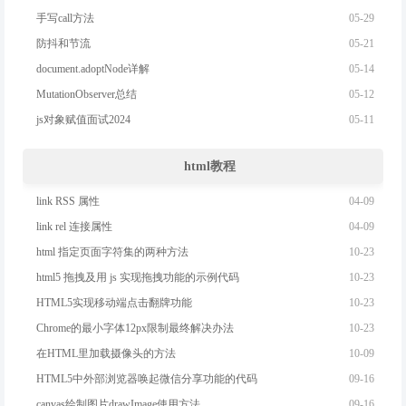
05-29
手写call方法
05-21
防抖和节流
05-14
document.adoptNode详解
05-12
MutationObserver总结
05-11
js对象赋值面试2024
html教程
04-09
link RSS 属性
04-09
link rel 连接属性
10-23
html 指定页面字符集的两种方法
10-23
html5 拖拽及用 js 实现拖拽功能的示例代码
10-23
HTML5实现移动端点击翻牌功能
10-23
Chrome的最小字体12px限制最终解决办法
10-09
在HTML里加载摄像头的方法
09-16
HTML5中外部浏览器唤起微信分享功能的代码
09-16
canvas绘制图片drawImage使用方法