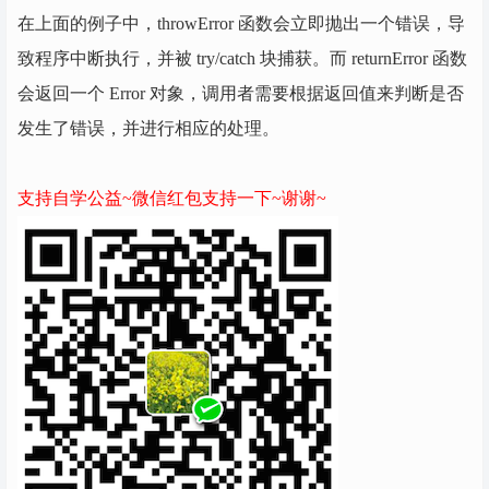
在上面的例子中，throwError 函数会立即抛出一个错误，导
致程序中断执行，并被 try/catch 块捕获。而 returnError 函数
会返回一个 Error 对象，调用者需要根据返回值来判断是否
发生了错误，并进行相应的处理。
支持自学公益~微信红包支持一下~谢谢~