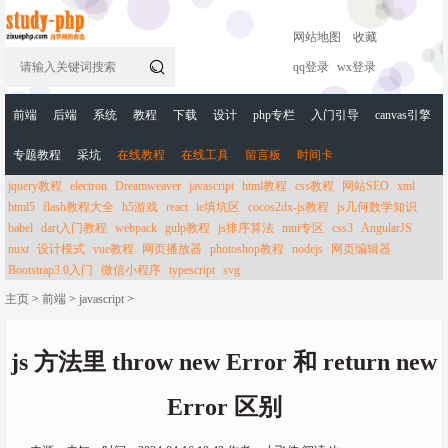
网站地图
收藏

qq登录
wx登录
前端
后端
系统
教程
下载
设计
php专栏
入门引导
canvas引擎
专题教程
采坑
在线教程
在线工具
留言板
时间卡
jquery教程
electron
Dreamweaver
javascript
html教程
css教程
网站SEO
xml
html5
flash教程大全
h5游戏
react
ie填坑区
cocos2dx-js教程
js几何数学知识
babel
dart入门教程
webpack
gulp教程
js排序算法
mui专区
css3
AngularJS
nuxt
设计模式
vue教程
网页播放器
photoshop教程
nodejs
网页编辑器
Bootstrap3.0入门
微信小程序
typescript
svg
主页
>
前端
>
javascript
>
js 方法里 throw new Error 和 return new
Error 区别