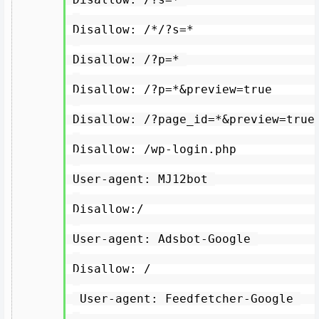
Disallow: /*/?s=*
Disallow: /?p=*
Disallow: /?p=*&preview=true
Disallow: /?page_id=*&preview=tru
Disallow: /wp-login.php
User-agent: MJ12bot
Disallow:/
User-agent: Adsbot-Google
Disallow: /
User-agent: Feedfetcher-Google