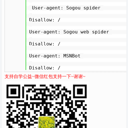
User-agent: Sogou spider
Disallow: /
User-agent: Sogou web spider
Disallow: /
User-agent: MSNBot
Disallow: /
支持自学公益~微信红包支持一下~谢谢~