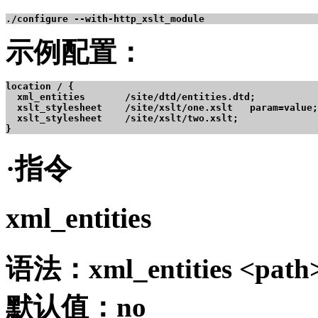
./configure --with-http_xslt_module
示例配置：
location / {

  xml_entities       /site/dtd/entities.dtd;

  xslt_stylesheet    /site/xslt/one.xslt   param=value;

  xslt_stylesheet    /site/xslt/two.xslt;

}
·指令
xml_entities
语法：xml_entities <path
默认值：no